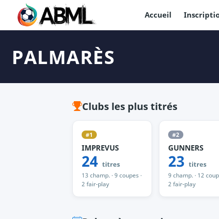
Accueil
Inscripti
PALMARÈS
Clubs les plus titrés
#1
#2
IMPREVUS
GUNNERS
24
23
titres
titres
13 champ. · 9 coupes ·
9 champ. · 12 coup
2 fair-play
2 fair-play