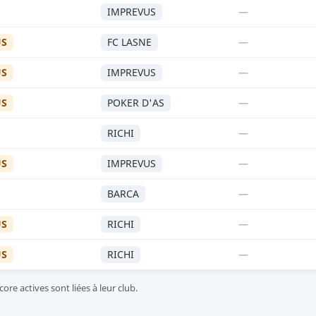
IMPREVUS
—
US
FC LASNE
—
US
IMPREVUS
—
US
POKER D'AS
—
RICHI
—
US
IMPREVUS
—
BARCA
—
US
RICHI
—
US
RICHI
—
ore actives sont liées à leur club.