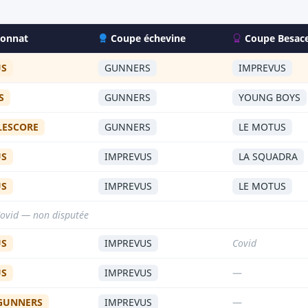
onnat
Coupe échevine
Coupe Besac
US
GUNNERS
IMPREVUS
S
GUNNERS
YOUNG BOYS
LESCORE
GUNNERS
LE MOTUS
US
IMPREVUS
LA SQUADRA
US
IMPREVUS
LE MOTUS
Covid — non disputée
US
IMPREVUS
Covid
US
IMPREVUS
—
 GUNNERS
IMPREVUS
—