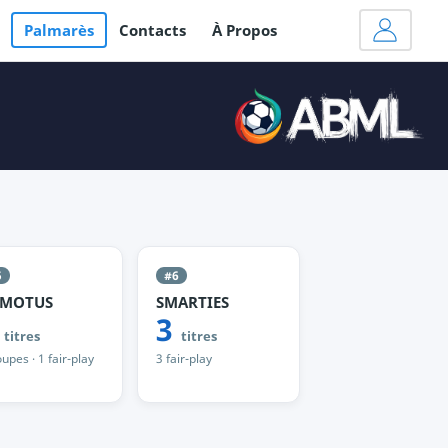
Palmarès
Contacts
À Propos
5
#6
 MOTUS
SMARTIES
3
3
titres
titres
upes · 1 fair-play
3 fair-play