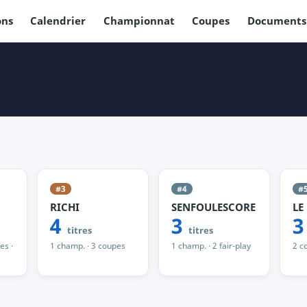
ons
Calendrier
Championnat
Coupes
Documents
#3
#4
#
RICHI
SENFOULESCORE
LE
4
3
titres
titres
es ·
1 champ. · 3 coupes
1 champ. · 2 fair-play
2 co